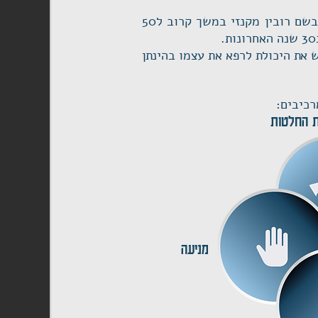
השיטה פותחה על ידי פיזיותרפיסט מניו-זילנד בשם רובין מקנזי במשך קרוב ל50
 את היכולת לרפא את עצמו בהינתן
רכיבים:
 החלטות
מניעה