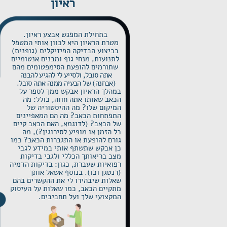
ראיון
בתחילת המפגש אבצע ראיון.
מטרת הראיון היא לכוון אותי המטפל
בביצוע הבדיקה הפיזיקלית (גופנית)
לתנועות, מנחי גוף ומבנים אנטומיים
שתורמים להופעת הסימפטומים מהם
אתה סובל, ולסייע לי להגיע להבנה
(אבחנה) של הבעיה ממנה אתה סובל.
במהלך הראיון אבקש ממך לספר על
הכאב שאותו אתה חווה, כולל: מה
המיקום שלו? מה ההיסטוריה של
התפתחות הכאב? מה הם המאפיינים
של הכאב? (לדוגמא, האם הכאב קיים
כל הזמן או מופיע לסירוגין?), מה
גורם להופעת או התגברות הכאב? כמו
כן אבקש שתשתף אותי במידע לגבי
מצב בריאותך הכללי ולגבי בדיקות
רפואיות שעברת, כגון: בדיקות הדמיה
(רנטגן וכו). בנוסף אשאל אותך
שאלות שיבהירו לי את ההקשרים בהם
מתקיים הכאב, כמו שאלות על העיסוק
המקצועי שלך ועל תחביבים.