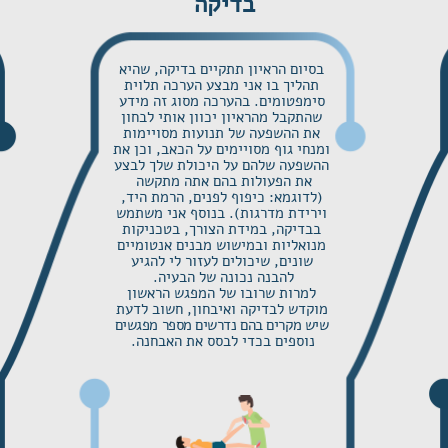
בדיקה
בסיום הראיון תתקיים בדיקה, שהיא
תהליך בו אני מבצע הערכה תלוית
סימפטומים. בהערכה מסוג זה מידע
שהתקבל מהראיון יכוון אותי לבחון
את ההשפעה של תנועות מסויימות
ומנחי גוף מסויימים על הכאב, וכן את
ההשפעה שלהם על היכולת שלך לבצע
את הפעולות בהם אתה מתקשה
(לדוגמא: כיפוף לפנים, הרמת היד,
וירידת מדרגות). בנוסף אני משתמש
בבדיקה, במידת הצורך, בטכניקות
מנואליות ובמישוש מבנים אנטומיים
שונים, שיכולים לעזור לי להגיע
להבנה נכונה של הבעיה.
למרות שרובו של המפגש הראשון
מוקדש לבדיקה ואיבחון, חשוב לדעת
שיש מקרים בהם נדרשים מספר מפגשים
נוספים בכדי לבסס את האבחנה.