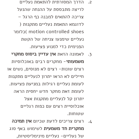
הדרך המסורתית להתאמת נעליים 
לריצה מתבססת על ההנחה שהנעל 
צריכה להתאים למבנה כף הרגל – 
לדוגמא התאמת נעליים מתקנות ( 
motion controlled shoes )כלומר 
נעליים שימנעו צניחה של הקשת 
הפנימית כדי למנוע פציעות.  
לאמונה הזאת 
אין עדיין ביסוס מחקרי 
משמעותי
- מחקרים רבים באוכלוסיות 
רצים שונות- רצים לא מנוסים, נשים או 
חיילים לא הראו יתרון לנעליים מתקנות 
לעומת נעליים רגילות במניעת פציעות. 
לעומת זאת מחקר חדש יחסית הראה 
יתרון קל לנעליים מתקנות אצל 
אוכלוסיית רצים עם כפות רגליים 
שטוחות.   
רצים צריכים לדעת שכיום 
אין תמיכה 
מחקרית חד משמעית
 לשימוש באף סוג 
של נעליים- נעליים מינימליסטיות, 