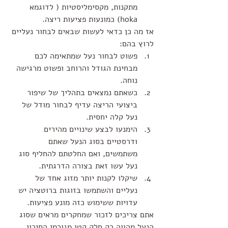
מתקנות, מקסימליסטיות ( לדוגמא 
hoka) כמונעות פציעות ריצה. 
אז מה כן כדאי לעשות שבאים לבחור נעליים 
לרוץ בהם: 
פשוט לבחור נעל שמתאימה לכם 
מבחינת הגודל והרוחב ופשוט מרגישה 
נוחה.
כשאתם נמצאים בתהליך של שיפור 
ביצועי הריצה עדיף לבחור מודל של 
נעל קלה יחסית.
הימנעו לבצע שינויים מהירים 
ודרסטיים בסוג הנעל שאתם 
משתמשים, ואם החלטתם להחליף סוג 
נעל עשו זאת בצורה הדרגתית.
שיקלו לקנות יותר מזוג אחד של 
נעליים והשתמשו בזוגות ברוטציה יש 
עדויות ששימוש כזה מונע פציעות.
אתם צריכים לזכור שמחקרים מראים שסוג 
הנעל מהווה רק חלק קטן מגורמי הסיכון 