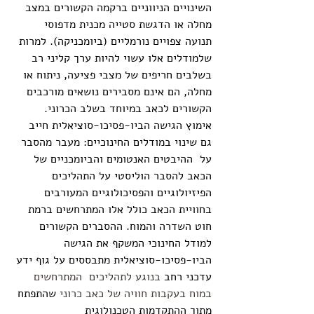
השינויים הניווניים ברקמה הקשורים במצב 
מחלה או הדגשת סטייה מכנית מדפוסי 
תנועה צפויים נורמליים (ביומכניקה). למרות 
שלמודלים אלו עשוי להיות ערך קליני רב 
בשלבים חריפים של מצבי פציעה, ניתוח או 
מחלה, הם אינם מסבירים נושאים מורכבים 
הקשורים לכאב במיוחד בשלב הכרוני. 
אימוץ הגישה הביו-פסיכו-סוציאלית חייב 
גם שינוי במודלים החינוכיים: מעבר מהסבר 
על  ההיבטים האנטומים והביומכניים של 
הכאב להסבר הוליסטי על התהליכים 
הפיזיולוגיים והפסיכולוגיים המעורבים 
בחוויית הכאב כולל אלו המתרחשים ברמת 
חוט השדרה והמוח. ההסברים הקשורים 
למודל החינוכי המשקף את הגישה 
הביו-פסיכו-סוציאלית מתבססים על גוף ידע 
עדכני רחב 
בנוגע לתהליכים  המתרחשים 
במוח בעקבות חוויה של כאב כרוני
 שהתפתח 
מתוך ההתקדמות הטכנולוגית 