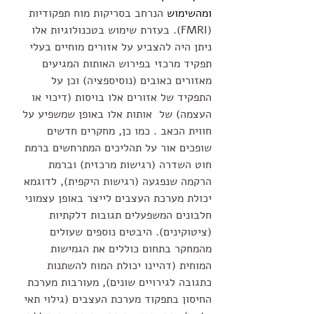
ומהשימוש 
הנרחב בסריקות מוח תפקודיות 
(FMRI). בעזרת שימוש בטכנולוגיות אלו 
ניתן היה להצביע על אזורים מוחיים בעלי 
תפקיד מרכזי בפירוש האותות המגיעים 
מאזורים כאובים (נוסיספציה) וכן על 
התפקיד של אזורים אלו בויסות (דיכוי או 
העצמה) של  אותות אלו באופן שמשפיע על 
חווית הכאב . כמו כן, מחקרים חדשים 
שופכים אור על תהליכים המתרחשים ברמת 
חוט השדרה (רגישות מרכזית) וברמת 
הרקמה שנפגעה (רגישות היקפית), לדוגמא 
יכולת מערכת העצבים לייצר באופן עצמוני 
חלבונים המשפעלים תגובות דלקתיות 
(ציטוקינים). היבטים נוספים שעולים 
מהמחקר בתחום כוללים את הגמישות 
המוחית (דהיינו יכולת המוח להשתנות 
כתגובה לגירויים שונים), מעורבות מערכת 
החיסון בתפקוד מערכת העצבים (גילוי תאי 