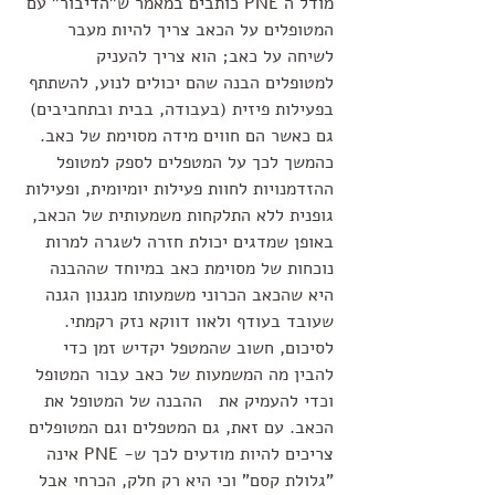
מודל ה PNE כותבים במאמר ש"הדיבור" עם 
המטופלים על הכאב צריך להיות מעבר 
לשיחה על כאב; הוא צריך להעניק 
למטופלים הבנה שהם יכולים לנוע, להשתתף 
בפעילות פיזית (בעבודה, בבית ובתחביבים) 
גם כאשר הם חווים מידה מסוימת של כאב. 
כהמשך לכך על המטפלים לספק למטופל 
ההזדמנויות לחוות פעילות יומיומית, ופעילות 
גופנית ללא התלקחות משמעותית של הכאב, 
באופן שמדגים יכולת חזרה לשגרה למרות 
נוכחות של מסוימת כאב במיוחד שההבנה 
היא שהכאב הכרוני משמעותו מנגנון הגנה 
שעובד בעודף ולאוו דווקא נזק רקמתי.  
לסיכום, חשוב שהמטפל יקדיש זמן כדי 
להבין מה המשמעות של כאב עבור המטופל 
וכדי להעמיק את   ההבנה של המטופל את 
הכאב. עם זאת, גם המטפלים וגם המטופלים 
צריכים להיות מודעים לכך ש- PNE אינה 
"גלולת קסם" וכי היא רק חלק, הכרחי אבל 