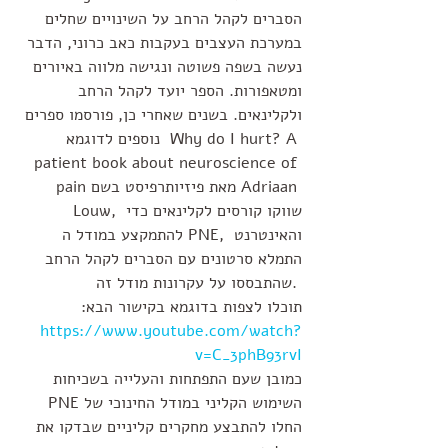
הסברים לקהל הרחב על השינויים שחלים 
במערכת העצבים בעקבות כאב כרוני, הדבר 
נעשה בשפה פשוטה ונגישה מלווה באיורים 
ומטאפורות. הספר יועד לקהל הרחב 
ולקלינאים. בשנים שאחרי כן, פורסמו ספרים 
נוספים לדוגמא  Why do I hurt? A 
patient book about neuroscience of 
pain מאת פיזיותרפיסט בשם Adriaan 
Louw, שווקו קורסים לקלינאים כדי 
להתמקצע במודל ה PNE, והאינטרנט 
התמלא סרטונים עם הסברים לקהל הרחב 
שהתבססו על עקרונות מודל זה. 
תוכלו לצפות בדוגמא בקישור הבא: 
https://www.youtube.com/watch?
v=C_3phB93rvI
כמובן שעם התפתחות והעלייה בשכיחות 
השימוש הקליני במודל החינוכי של PNE 
החלו להתבצע מחקרים קליניים שבדקו את 