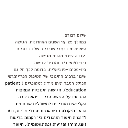
שלום לכולם,
במהלך 15-20 השנים האחרונות, הגישה 
הטיפולית בכאבי שרירים ושלד כרוניים 
 עברה שינוי מהותי מגישה 
ביו-רפואית/ביומכנית לגישה 
ביו-פסיכו-סוציאלית. בדומה לכך חל גם 
שינוי ברכיב החינוכי של הטיפול הפיזיותרפי 
הכולל הסבר ומתן מידע למטופלים (
patient 
education). הגישות חינוכיות הנפוצות 
התבססו על הגישה הביו-רפואית שבה 
הקלינאים מסבירים למטופלים את חווית 
הכאב מנקודת מבט אנטומית וביומכנית, כמו 
לדוגמה תיאור הניגודים בין רקמות בריאות 
(אנטומיה) ופגועות (פתונאטומיה), תיאור 