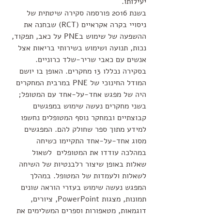
יעילותו.
בשנת 2016 פורסמה סקירה שיטתית של 
ניסויי בקרה אקראיים (RCT) שבחנה את 
ההשפעה של שימוש בPNE על כאב, תפקוד, 
נכות, תנועה ושימוש בשירותי בריאות אצל 
אנשים עם כאבי שריר-שלד כרוניים. 
בסקירה נכללו 13 מחקרים. האופן בו יושם 
המודל החינוכי של PNE במרבית המחקרים 
היה של מפגש אחד-על-אחד עם המטופל; 
בשני מחקרים נעשה שימוש במפגשים 
קבוצתיים ובמחקר נוסף המטופלים נחשפו 
למידע מתוך ספר שחולק להם. המפגשים 
מסוג אחד-על-אחד התקיימו כשיחה 
במהלכה עודדו את המטופלים  לשאול 
שאלות באופן שיצור רלבנטיות של השיחה 
לשאלות ולעמדות של המטופל. במהלך 
המפגש נעשה שימוש בעזרי הוראה שונים 
תמונות, מצגות PowerPoint, ציורים, 
דוגמאות, מטאפורות וספרים המשלימים את 