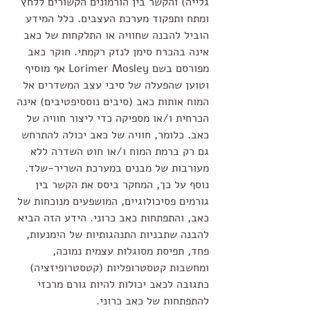
גלייה) והקשר בין הורמונים הקשורים ללחץ 
ומתח ותפקוד מערכת העצבים. כלל המידע 
הוביל להבנה שחוויה או התלקחות של כאב 
אינה בהכרח סימן לנזק רקמתי. חוקר כאב 
מפורסם בשם Lorimer Mosley אף מוסיף 
וטוען שהפעלה של סיבי עצב המשדרים אל 
המוח אותות כאב (סיבים נוססיפטיבים) אינה 
הכרחית ו/או מספיקה כדי ליצור חוויה של 
כאב. כלומר, חוויה של כאב יכולה להתרחש 
גם רק ברמת המוח ו/או חוט השדרה ללא 
מעורבות של מבנים במערכת השריר-שלד. 
נוסף על כך, המחקר ביסס את הקשר בין 
גורמים פסיכולוגיים, המושפעים מנוכחות של 
כאב, והתפתחות כאב כרוני. הידע הזה הביא 
להבנה שתבניות התנהגותיות של הימנעות, 
פחד, תפיסת מסוגלות עצמית נמוכה, 
ומחשבות קטסטרופליות (קטסטרופיזציה) 
כתגובה לכאב יכולות להיות גורם מרכזי 
להתפתחות של כאב כרוני.