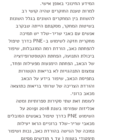
המידע החינוכי באופן אישי. 
למרות טענת החוקרים שהיה קושי רב 
להשוות בין המחקרים השונים בגלל השונות 
בשיטות המחקר, מסקנתם הייתה שבקרב 
אנשים עם כאבי שריר-שלד יש תמיכה 
מחקרית חזקה לשימוש ב-PNE כדרך טיפול 
להפחתת כאב, הורדת רמת המוגבלות, שיפור 
ביכולת התנועה, הפחתת הקטסטרופיזציה 
של הכאב, הפחתת הימנעות מפעילות ופחד, 
צמצום התנהגויות לא בריאות הקשורות 
בתפיסת הכאב, שיפור בידע על הכאב 
והורדת הצריכה של שרותי בריאות כתוצאה 
מכאב כרוני.  
לעומת זאת שתי סקירות ספרותיות ומטה 
אנליזות שפורסו בשנת 2018 ו2019 על 
השימוש PNE כדרך טיפול באנשים הסובלים 
מכאבי שריר-שלד כרוניים הראו יעילות 
נמוכה של הגישה בהורדת כאב, נכות ושיפור 
תיפקודי בטווח ( עד 3 חודשים מסיום 