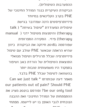
ההתערבות הטיפולית).
הביקורת העיקרית כנגד המודל החינוכי של 
PNE בקרב הקלינאים במיוחד 
פיזיותרפיסטים הינה שמדובר בגישת 
טיפולית המעודדת "טיפול בשיחה" (talk 
therapy) והימנעות מטיפול ידני ( manual 
therapy) פיזי.  הסקירה הספרותית 
שפורסמה ב2018 חיזקה את הביקורת  כיוון 
שהיא הראתה שכאשר PNE שולב עם טיפול 
פיזיותרפיה שכלל תרגילים וטיפול מנואלי 
התוצאות הטיפולית של הורדת כאב ושיפור 
בתפקוד היו משמעותית טובות יותר 
בהשוואה לטיפול שכלל PNE בלבד. 
מאמר דעה שכותרתו “Can we just talk 
our patients out of pain? Should PNE 
be our only tool? ופורסם ב2021 מציג את 
ההתפתחות של המודל החינוכי ואת ההבנה 
הנוכחית לגבי האופן בו יש ליישמו. מפתחי 