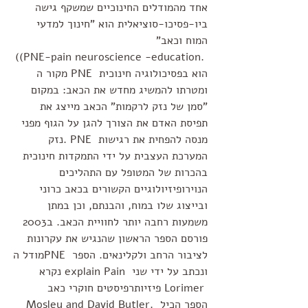
אחד מהמודלים החינוכיים שמשקף גישה 
ביו-פסיכו-סוציאלית הוא "חינוך למדעי 
המוח וכאב" 
((PNE-pain neuroscience -education. 
 מקור ה PNE הוא בפסיכולוגיה חינוכית 
ומטרתו להמשיג מחדש את הכאב: במקום 
"סמן של נזק לרקמות" הכאב מייצג את 
תפיסת האדם את הצורך להגן על הגוף מפני 
נזק. PNE מנסה להפחית את רגישות 
המערכת העצבית על ידי התמקדות חינוכית 
בהכרות של המטופל עם התהליכים 
הנוירופיזיולוגיים הקשורים בכאב כרוני 
ובייצוג שלו במוח, והבנתם, וכן במתן 
משמעות רחבה יותר לחוויית הכאב. ב2003 
פורסם הספר הראשון שהנגיש את עקרונות 
מודל הPNE לציבור הרחב ולקלינאים. הספר 
נקרא explain Pain ונכתב על ידי שני 
פיזיותרפיסטים חוקרי כאב Lorimer 
Mosley and David Butler. הספר הכיל 