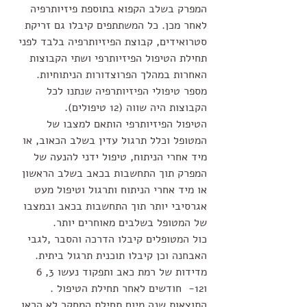
המפרק בשלב הקפוא בתוספת פיזיותרפיה 
לאחר מכן. כל המשתתפים קיבלו גם זריקת 
סטרואידים, קבוצת הפיזיותרפיה בלבד לפני 
תחילת הטיפול הפיזיותרפי ושתי הקבוצות 
האחרות במהלך הפרוצדורות הניתוחיות. 
מספר טיפולי הפיזיותרפיה שנתנו לכל 
הקבוצות היה שווה (12 טיפולים).
הטיפול הפיזיותרפי הותאם למצבו של 
המטופל וכלל תרגול עדין בשלב הכאוב, או 
מיד אחרי הניתוח, טיפול ידני להנעה של 
המפרק תוך התחשבות בכאב בשלב הראשון 
או מיד אחרי הניתוח ותרגול וטיפול מעט 
אגרסיבי יותר תוך התחשבות בכאב ובמצבו 
של המטופל בשלבים מאוחרים יותר.
כול המטופלים קיבלו הדרכה והסבר ,לגבי 
האבחנה וכן קיבלו תוכנית תרגול ביתית. 
מדידות של רמת כאב ותפקוד נעשו 3, 6 
ו12-  חודשים לאחר תחילת הטיפול . 
התוצאות שנה מיום תחילת המחקר לא הראו 