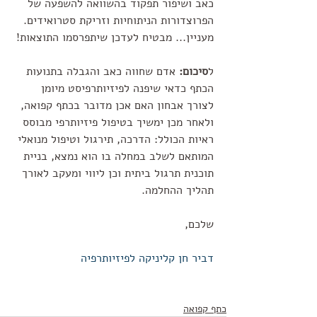
כאב ושיפור תפקוד בהשוואה להשפעה של 
הפרוצדורות הניתוחיות וזריקת סטרואידים.
מעניין... מבטיח לעדכן שיתפרסמו התוצאות!
ל
סיכום: 
אדם שחווה כאב והגבלה בתנועות 
הכתף כדאי שיפנה לפיזיותרפיסט מיומן 
לצורך אבחון האם אכן מדובר בכתף קפואה,  
ולאחר מכן ימשיך בטיפול פיזיותרפי מבוסס 
ראיות הכולל: הדרכה, תירגול וטיפול מנואלי 
המותאם לשלב במחלה בו הוא נמצא, בניית 
תוכנית תרגול ביתית וכן ליווי ומעקב לאורך 
תהליך ההחלמה.
שלכם,
דביר חן קליניקה לפיזיותרפיה
כתף קפואה