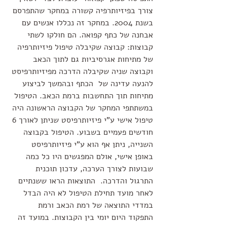
צורך בפיזיותרפיה קשורה במחקר שהתפרסם 
בשנת 2004. במחקר זה נכללו אנשים עם 
אבחנה של כתף קפואה. הם חולקו לשתי 
קבוצות: קבוצה שקיבלה טיפול פיזיותרפיה 
של מתיחות אגרסיביות גם לתוך הכאב 
וקבוצה שניה שקיבלה הדרכה מפיזיותרפיסט 
להנעה עדינה של  הכתף ובהמשך לביצוע 
מתיחות תוך התחשבות ברמת הכאב. הטיפול 
במשתתפי המחקר של הקבוצה הראשונה היה 
טיפול אישי ע"י פיזיותרפיסט שניתן לאורך 6 
חודשים פעמיים בשבוע. הטיפול בקבוצה 
השנייה, ניתן אף הוא ע"י פיזיותרפיסט 
באופן אישי, אולם המפגשים היו כל כמה 
שבועות לצורך הערכה, עדכון תוכנית 
התרגול והדרכה.  התוצאות הראו ששנתיים 
לאחר מועד תחילת הטיפול לא היה הבדל 
במדדי התוצאה של רמת הכאב ורמת 
התפקוד היום יומי בין הקבוצות. במועד זה 