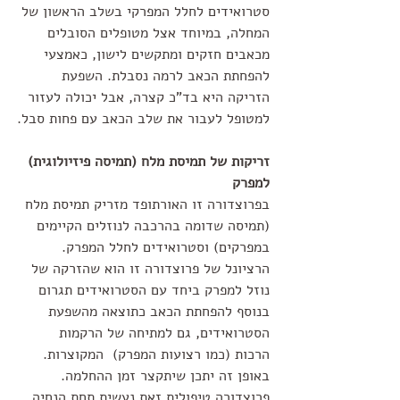
סטרואידים לחלל המפרקי בשלב הראשון של 
המחלה, במיוחד אצל מטופלים הסובלים 
מכאבים חזקים ומתקשים לישון, כאמצעי 
להפחתת הכאב לרמה נסבלת. השפעת 
הזריקה היא בד"כ קצרה, אבל יכולה לעזור 
למטופל לעבור את שלב הכאב עם פחות סבל.
זריקות של תמיסת מלח (תמיסה פיזיולוגית) 
למפרק
בפרוצדורה זו האורתופד מזריק תמיסת מלח 
(תמיסה שדומה בהרכבה לנוזלים הקיימים 
במפרקים) וסטרואידים לחלל המפרק. 
הרציונל של פרוצדורה זו הוא שהזרקה של 
נוזל למפרק ביחד עם הסטרואידים תגרום 
בנוסף להפחתת הכאב כתוצאה מהשפעת 
הסטרואידים, גם למתיחה של הרקמות 
הרכות (כמו רצועות המפרק)  המקוצרות. 
באופן זה יתכן שיתקצר זמן ההחלמה. 
פרוצדורה טיפולית זאת נעשית תחת הנחיה 