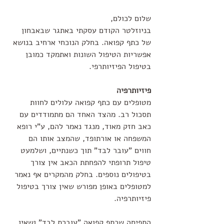
שלום לכולם, 
בניוזלטר הקודם עסקתי באתגר שבאבחון 
של כתף קפואה. בחלק הנוכחי ארחיב בנושא 
אפשריות הטיפול השונות ואתמקד כמובן 
בטיפול הפיזיותרפי.
פיזיותרפיה
מטופלים עם כתף קפואה עלולים לחוות 
תסכול רב. מהצד האחד הם מתמודדים עם 
כאב חזק מאוד, מנגד נאמר להם, ע"י רופא 
המשפחה או אורתופד, שהמצב אותו הם 
חווים "עובר לבד" תוך כשנתיים, ושלמעט 
טיפול תרופתי להפחתת הכאב אין צורך 
בטיפולים נוספים. בחלק מהמקרים אף נאמר 
למטופלים באופן מפורש שאין צורך בטיפול 
פיזיותרפיה. 
התפיסה שכתף קפואה "עוברת לבד" ושאין 