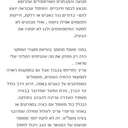
תנועה והמבחנים האורתופדים שהרופא 
מבצע לכתף חיוביים. הטיפול שכנראה יוצע 
להם- כדורים נגד כאבים או דלקת, זריקות 
ולפעמים אפילו ניתוח , אולי מכוונים לא 
למקור הסימפטומים ולכן לא יפתרו את 
הבעיה. 
בתור מטפל מוסמך בשיטת מקנזי המחקר 
הזה רק מחזק את מה שהניסיון הקליני שלי 
מראה: .
צריך התייחס בכבוד אבל גם בספקנות ראויה 
לממצאי הדמיה השונים, מטופלים 
המתלוננים על כאבים באמה, זרוע וירך כולל 
עד הברך, נורת החשד שמדובר בבעיה 
מעמוד השדרה צריכה להבהב בחוזקה.
ובכלל כול מטופל עם בעיה במפרקים או 
באזור פריפרי צריך לשלול תחילה שמדובר 
בעיה מעמ"ש. זה לא לוקח יותר ממספר 
תנועות של הצוואר או הגב ויכול לחסוך 