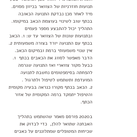
תנועות חוזרניות של הצוואר בכיוון מסוים. 
מיד לאחר מכן נבדקת התנועה הכאובה 
בכתף שוב לשינוי בעוצמת הכאב במיקומו. 
התהליך יכול להתבצע מספר פעמים 
ובתנועות שונות של הצוואר עד ש: 1. הכאב 
בכתף עם התנועה יורד בצורה משמעותית 2. 
אין שנוי משמעותי ברמת ובמיקום הכאב.
הדבר מאפשר לסווג את הכאבים בכתף  1. 
כבעל מקור צווארי ואז התנועה שגרמה 
להפחתה בסימפטומים נחשבת לתנועה 
המועדפת ותשתמש לטיפול ולתרגול .
2. הכאב בכתף מקורו כנראה בבעיה מקומית 
והטיפול יתמקד ברמה המקומית של אזור 
הכתף.
ב2020 פורסם מאמר שהשתמש בתהליך 
האבחנה שתואר להלן,  כדי לבדוק את 
שכיחות המטופלים שמתלוננים על כאבים 