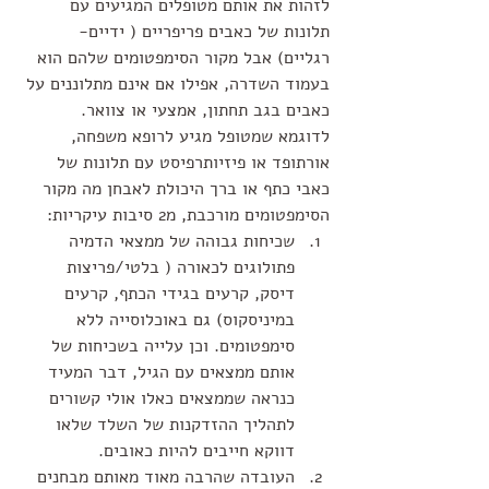
לזהות את אותם מטופלים המגיעים עם 
תלונות של כאבים פריפריים ( ידיים- 
רגליים) אבל מקור הסימפטומים שלהם הוא 
בעמוד השדרה, אפילו אם אינם מתלוננים על 
כאבים בגב תחתון, אמצעי או צוואר. 
לדוגמא שמטופל מגיע לרופא משפחה, 
אורתופד או פיזיותרפיסט עם תלונות של 
כאבי כתף או ברך היכולת לאבחן מה מקור 
הסימפטומים מורכבת, מ2 סיבות עיקריות: 
שכיחות גבוהה של ממצאי הדמיה 
פתולוגים לכאורה ( בלטי/פריצות 
דיסק, קרעים בגידי הכתף, קרעים 
במיניסקוס) גם באוכלוסייה ללא 
סימפטומים. וכן עלייה בשכיחות של 
אותם ממצאים עם הגיל, דבר המעיד 
כנראה שממצאים כאלו אולי קשורים 
לתהליך ההזדקנות של השלד שלאו 
דווקא חייבים להיות כאובים.
העובדה שהרבה מאוד מאותם מבחנים 