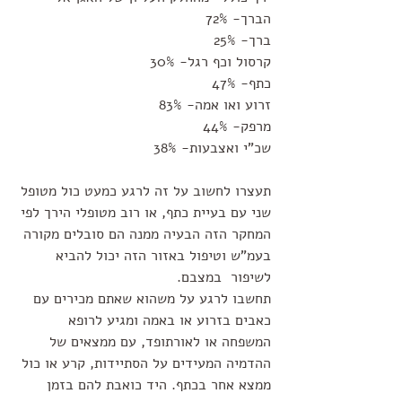
הברך- 72%
ברך- 25%
קרסול וכף רגל- 30%
כתף- 47%
זרוע ואו אמה- 83%
מרפק- 44%
שכ"י ואצבעות- 38%
תעצרו לחשוב על זה לרגע כמעט כול מטופל 
שני עם בעיית כתף, או רוב מטופלי הירך לפי 
המחקר הזה הבעיה ממנה הם סובלים מקורה 
בעמ"ש וטיפול באזור הזה יכול להביא 
לשיפור  במצבם.
תחשבו לרגע על משהוא שאתם מכירים עם 
כאבים בזרוע או באמה ומגיע לרופא 
המשפחה או לאורתופד, עם ממצאים של 
ההדמיה המעידים על הסתיידות, קרע או כול 
ממצא אחר בכתף. היד כואבת להם בזמן 