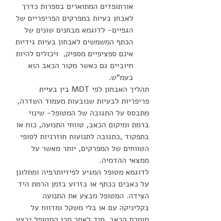
אורתופדים המתוארים בספרות כדרך 
לאבחן בעיות במפרקים הפריפריים של 
הגפיים- לדוגמא מבחנים שונים של 
הכתף המשמשים לאבחון בעיות גידיות 
אינם ספציפיים מספיק,  ויכולים להיות 
חיוביים גם כאשר מקור הכאב הוא 
בעמ"ש.
תהליך האבחון לפי MDT בין בעיית 
פריפריות לבעיות שנובעות מעמוד השדרה, 
מתבסס על התגובה של המטופל- שינוי 
ברמת ומיקום הכאב, טווחי התנועה, כוח או 
בתפקוד ,כתגובה לתנועות חוזרניות לסופי 
הטווחים של המפרקים, יותר מאשר על 
ממצאי ההדמיה.
לדוגמא מטופל המגיע לפיזיותרפיה ומתלונן 
על כאבים בכתף או בזרוע בזמן הרמת היד 
הצידה. המטופל מבצע את התנועה 
בקליניקה עם או בלי משקל ומדווח על 
חומרת הכאב. מיד לאחר מכן המטופל יבצע 