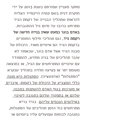
מחקר מעניין שפורסם בשנת 2013 על ידי 
חוקרת דנית בשם קטיה היינמייר הצליח 
להראות שתהליך הבנייה של רקמת הגיד 
מתרחש ברובו עד סיום גיל ההתגברות. 
באדם בוגר כמעט שאין בנייה חדשה של 
רקמת גיד
, וגם תהליכי חילוף החומרים 
ברקמת הגיד הם איטיים מאוד. היכולת של 
מבנה הגיד אצל אדם בוגר, שכאמור לא 
עובר תהליכים של בניה מחדש, להתמודד 
עם שינויים המתרחשים עם הגיל, או כתוצאה 
מעומס יתר או פציעה תלויה בתהליך שנקרא 
"הסתגלות" (אדפטציה). 
הסתגלות היא מונח 
כללי המצביע על היכולת של רקמות, איברים 
או מערכות בגוף האדם להשתנות במבנה 
שלהם או בתפקוד שלהם כתגובה לשינוי 
באילוצים הנכפים עליהם
. בגיד בריא 
מתרחשים כול הזמן תהליכים של הסתגלות, 
כתגובה לכוחות שפועלים עליו ביומיום או 