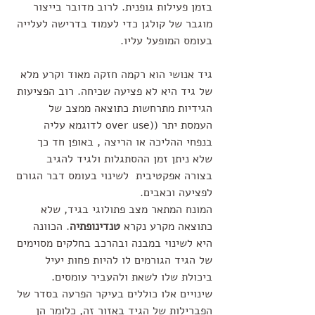
בזמן פעילות גופנית. לרוב מדובר בייצור 
מוגבר של קולגן כדי לעמוד בדרישה לעלייה 
בעומס המופעל עליו.
גיד אנושי הוא רקמה חזקה מאוד וקרע מלא 
של גיד היא לא פציעה שכיחה. רוב הפציעות 
הגידיות מתרחשות כתוצאה ממצב של 
העמסת יתר ((over use לדוגמא עליה 
בנפחי ההליכה או הריצה , באופן חד כך 
שלא ניתן זמן ההסתגלות ולגיד להגיב 
בצורה אפקטיבית  לשינוי בעומס דבר הגורם 
לפציעה וכאבים. 
המונח המתאר מצב פתולוגי בגיד, שלא 
כתוצאה מקרע נקרא 
טנדינופתיה
. הכוונה 
היא לשינוי במבנה ובהרכב בחלקים מסוימים 
של הגיד הגורמים לו להיות פחות יעיל 
ביכולת שלו לשאת ולהעביר עומסים. 
שינויים אלו כוללים בעיקר הפרעה בסדר של 
הפברילות של הגיד באזור זה, כלומר הן 