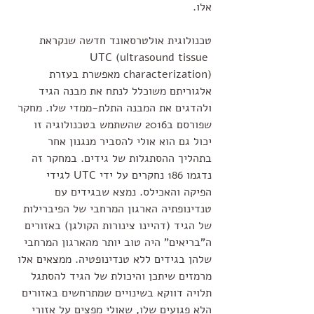
אלו. 
טכנולוגית אולטרסאונד חדשה שנקראת 
UTC (ultrasound tissue 
characterization) מאפשרת בעזרת 
אלגוריתם משוכלל לנתח את מבנה הגיד 
ולהדגים את המבנה התלת-ממדי שלו. מחקר 
שפורסם ב2016 שהשתמש בטכנולוגיה זו 
יכול גם הוא אולי להסביר מנגנון אחר 
בתהליך ההסתגלות של גידים. במחקר זה 
נדגמו 186 נחקרים על ידי UTC לגידי 
הפיקה והאכילס. נמצא שבגידים עם 
טנדינופתיה הארגון המרחבי של הפיברילות 
של הגיד (דהיינו צינורות הקולגן) באזורים 
ה"בריאים" היה טוב יותר מהארגון המרחבי 
שלהן בגידים ללא טנדינופטיה. ממצאים אלו 
מרמזים שיתכן והיכולת של הגיד להסתגל 
תלויה דווקא בשינויים שמתרחשים באזורים 
הלא פגועים שלו, שאולי מפצים על אזורי 