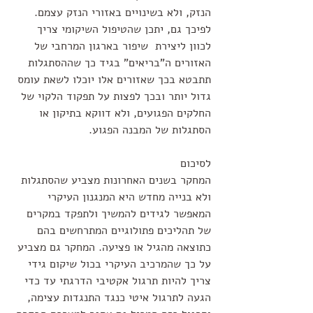
הנזק, ולא בשינויים באזורי הנזק עצמם. 
לפיכך גם, יתכן שהטיפול השיקומי צריך 
לכוון ליצירת  שיפור בארגון המרחבי של 
האזורים ה"בריאים" בגיד כך שההסתגלות 
תתבטא בכך שאזורים אלו יוכלו לשאת עומס 
גדול יותר ובכך לפצות על תפקוד הלקוי של 
החלקים הפגועים, ולא דווקא בתיקון או 
הסתגלות של המבנה הפגוע. 
לסיכום
המחקר בשנים האחרונות מצביע שהסתגלות 
ולא בנייה מחדש היא המנגנון העיקרי 
המאפשר לגידים להמשיך ולתפקד במקרים 
של תהליכים פתולוגיים המתרחשים בהם 
כתוצאה מהגיל או פציעה. המחקר גם מצביע 
על כך שהמרכיב העיקרי בכול שיקום גידי 
צריך להיות תרגול אקטיבי הדרגתי עד כדי 
הגעה לתרגול איטי כנגד התנגדות עצימה, 