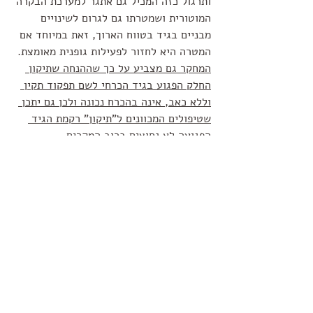
ותרגול כזה המכיל גם אתגר למערכת הבקרה 
המוטורית ושמטרתו גם לגרום לשינויים 
מבניים בגיד בטווח הארוך, זאת במיוחד אם 
המטרה היא לחזור לפעילות גופנית מאומצת. 
המחקר גם מצביע על כך שההנחה שתיקון 
החלק הפגוע בגיד הכרחי לשם תפקוד תקין 
וללא כאב, אינה בהכרח נכונה ולכן גם יתכן 
שטיפולים המכוונים ל"תיקון" רקמת הגיד 
הפגועה לא נחוצים ברוב המקרים. 
כנראה שסופו של דבר בבעיות גידיות כמו 
בהרבה פציעות שריר שלד אחרות כנראה , 
בהינתן התנאים הנכונים , תוך שיקום נכון 
ושימוש מושכל בידע מחקרי עדכני . הגוף 
יגיב בצורה אופטימלית יעבור הסתגלות, 
ויחזור לתפקודי מיטבי.
שלכם,
דביר חן קליניקה לפיזיותרפיה