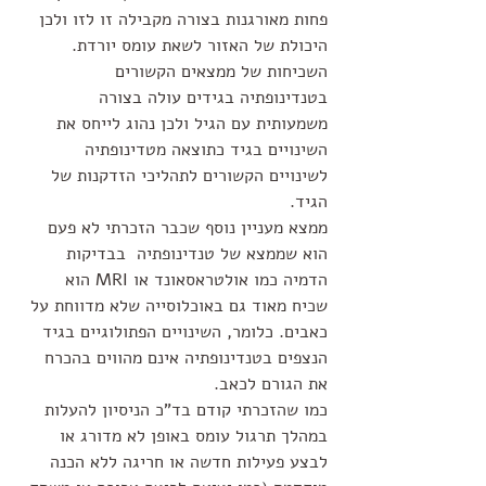
פחות מאורגנות בצורה מקבילה זו לזו ולכן 
היכולת של האזור לשאת עומס יורדת. 
השכיחות של ממצאים הקשורים 
בטנדינופתיה בגידים עולה בצורה 
משמעותית עם הגיל ולכן נהוג לייחס את 
השינויים בגיד כתוצאה מטדינופתיה 
לשינויים הקשורים לתהליכי הזדקנות של 
הגיד. 
ממצא מעניין נוסף שכבר הזכרתי לא פעם 
הוא שממצא של טנדינופתיה  בבדיקות 
הדמיה כמו אולטראסאונד או MRI הוא 
שכיח מאוד גם באוכלוסייה שלא מדווחת על 
כאבים. כלומר, השינויים הפתולוגיים בגיד 
הנצפים בטנדינופתיה אינם מהווים בהכרח 
את הגורם לכאב.
כמו שהזכרתי קודם בד"כ הניסיון להעלות 
במהלך תרגול עומס באופן לא מדורג או 
לבצע פעילות חדשה או חריגה ללא הכנה 