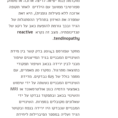
מוקדמת (כמו יציאה לריצה ארוכה או משחק 
ספורטיבי ממושך עם הילדים  לאחר תקופה 
ארוכה ללא פעילות גופנית), היא זאת 
שמפרה את האיזון בתהליך ההסתגלות של 
הגיד ובכך גורמת להופעת כאב על רקע של 
טנדינופתיה. מצב זה נקרא 
reactive 
tendinopathy.
מחקר שפורסם ב2014 בדק קשר בין מידת 
השינויים המבניים בגיד המייצגים שיפור 
מבני לבין ירידה בכאב ושיפור תפקודי 
כתוצאה מתרגול. נסקרו 20 מאמרים, עם 
מספר כולל של 625 נבדקים. מדידת 
השינויים המבניים נעשתה על ידי שימוש 
באמצעי הדמיה כגון אולטרסאונד או MRI 
והשינוי בכאב ובתפקוד נבדקו על ידי 
שאלונים מקובלים בספרות. השינויים 
המבניים שנבדקו היו ירידה בנפח ובקוטר 
הגיד ועליה במספר הפיברילות ליחידת 