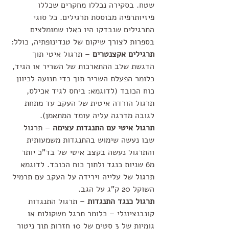
שטח. בסקירה נכללו מחקרים שכללו 
פיזיותרפיה מבוססת תרגילים. כל סוגי 
התרגילים שנבדקו היו כאלו שמומלצים 
בספרות לצורך שיקום של טנדינופתיה, כולל:
תרגילים אקצנטרים
 – תרגול איטי תוך 
הדגשת שלב ההתארכות של השריר או הגיד, 
כלומר הפעלת השריר תוך כדי תנועה לכיוון 
כוח הכובד (לדוגמא: ביחס לגיד אכילס, 
תרגול הורדה איטית של העקב עד מתחת 
לגובה מדרגה עליה עומד המתאמן).
תרגול איטי עם התנגדות עצימה
 – תרגול 
שבו נעשה שימוש בהתנגדות משמעותית 
והתרגול נעשה בקצב איטי של בד"כ יותר 
מ6 שניות כנגד ולתוך כוח הכובד. לדוגמא 
תרגול של עלייה וירידה על העקב עם תרמיל 
השוקל 20 ק"ג על הגב.
תרגול כנגד התנגדות
 – תרגול התנגדות 
קונבנציונלי – כלומר תרגל משקולות או 
גומיות של 3 סטים של 10 חזרות תוך ניטור 