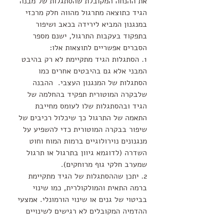
את ההנחה המקובלת שהסתגלות של מבנה 
הגיד כתוצאה מתרגול מהווה חלק מרכזי 
במנגנון המביא לירידה בכאב ושיפור 
בתפקוד בעקבות התרגול, ישנם מספר 
הסברים אפשריים לתוצאות אלו:
1. הסתגלות הגיד מתקיימת לא רק בהיבט 
המבני אלא גם בהיבטים אחרים כמו 
הסתגלות של המנגנון העצבי.  ההבנה 
שלבקרה המוטורית תפקיד בהחלמה של 
הגיד ובהסתגלות שלו לעומס מחייבת 
התאמה של התרגול כך שיכלול רכיבים של 
שיפור בבקרה המוטורית כדי להשפיע על 
מנגנונים נוירולוגיים ברמות המוח וחוט 
השדרה (לדוגמא גיוון בתרגול או תרגול 
שמערב חלקי גוף מרוחקים).
2. יתכן שההסתגלות של הגיד מתקיימת 
ברמה התאית והמולקולרית, כמו שינוי 
בביטוי של גנים או שינוי הורמונלי. אמצעי 
ההדמיה המקובלים לא רגישים לשינויים 