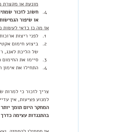
מונעת או מקצרת מ
חשוב לזכור שמתיחו
או שיפור הגמישות
אז מה כן כדאי לעשות כ
לפני ריצות ארוכו
של הליכת לאנג, רי
סיימו את החימום האקטיבי ב
התחילו את אימון הריצ
צריך לזכור כי למרות ש
למנוע פציעות, אין עדי
בהתנגדות עצימה כדרך ה
אז תתחילו להתחזק  וצאו