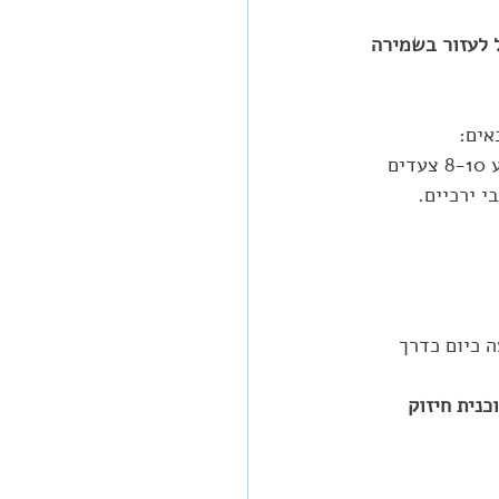
 לעזור בשמירה 
אים:
ביצוע חימום אקטיבי על ידי תירגול הנעת מפרקי הגפיים התחתונות- לדוגמא ביצוע 8-10 צעדים 
י ירכיים.
 כיום כדרך 
עומס ( מרחק ) לא יותר מ10% לשבוע ותוכנית חיזוק 