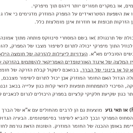
ם, או במקרים חמורים יותר זיהום תוך מיפרקי. 
 את השפעת הסטרואידים על המפרק המוזרק מדגימים כי אלו גו
ן הזרקות תכופות או חוזרות אינן מומלצות כלל. 
ולת של תרנגולת )או בשם המסחרי סינווקס פותחה מתוך אמונה
לנוזל התוך מיפרקי יכולה לתרום לשיפור מצבו של המפרק, להור
שים הסובלים מא"א. 
העדויות ליעילות להזרקה של חומצה הילאור
אין המלצה של איגוד האורטופדים האמריקאי להשתמש בהזרקה ש
 קל או בינוני של הברך.
 בבואכם לשקול קבלת הזרקה של חומצה
ה הגדול האם החומר המוזרק אכן יכול לתרום לשיפור מצבכם, 
ה, הסיכוי להתפתחות תופעות לוואי קלות כגון עלייה בכאב ובנפ
ותר כגון שקיעת חלקיקי קלציום במפרק היכולים לגרום לכאבים 
 מוצעות גם הן לרבים מהחולים עם א"א של הברך 
הסחוס המפרקי ובכך להביא לשיפור בסימפטומים. הבעיה הגדול
ימת באופן ההכנה של החומר המוזרק. השונות הזאת גורמת לחוס