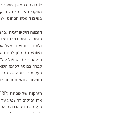
שיכולה להמשך מספר ימי
מחקרים עדכניים שבדקו
באיבוד מסת הסחוס
 ולכ
חומצה הילאורינית
 (כרב
חומר הדומה בתכונותיו 
ולעזור בתיפקוד אצל אנ
משמעיות ונכון להיום 
הילאורינית כטיפול לא"א
לברך בנוסף לסימן השאל
העלות הגבוהה של הזריק
תופעות לוואי חמורות י
הזרקות של טסיות (PRP) או תאי גזע 
אלו יכולים להשפיע על 
היא השונות הגדולה הקי