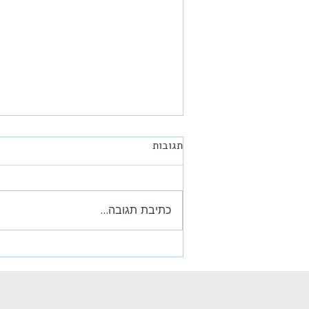
תגובות
כתיבת תגובה...
הקשר בין חיידקי המעי ודלקת
מפרקים ניוונית Osteoarthritis