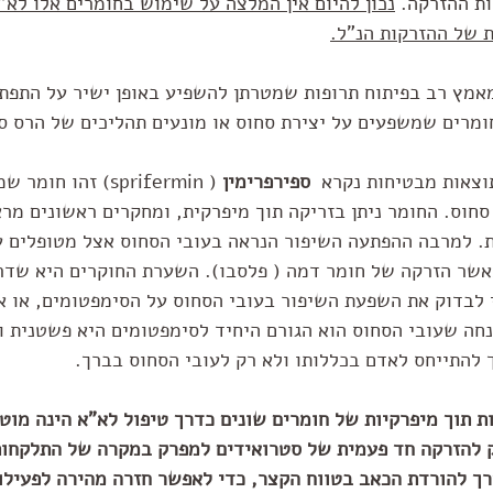
ת ההזרקה. 
נכון להיום אין המלצה על שימוש בחומרים אלו לא"
 של ההזרקות הנ"ל.
אמץ רב בפיתוח תרופות שמטרתן להשפיע באופן ישיר על התפתח
ומרים שמשפעים על יצירת סחוס או מונעים תהליכים של הרס ס
צאות מבטיחות נקרא  
ספירפרימין
 ( sprifermin) זהו ח
סחוס. החומר ניתן בזריקה תוך מיפרקית, ומחקרים ראשונים מראי
. למרבה ההפתעה השיפור הנראה בעובי הסחוס אצל מטופלים עם
מאשר הזרקה של חומר דמה ( פלסבו). השערת החוקרים היא שדר
 לבדוק את השפעת השיפור בעובי הסחוס על הסימפטומים, או או
ה שעובי הסחוס הוא הגורם היחיד לסימפטומים היא פשטנית וח
ך להתייחס לאדם בכללותו ולא רק לעובי הסחוס בברך.
ות תוך מיפרקיות של חומרים שונים כדרך טיפול לא"א הינה מוטל
 להזרקה חד פעמית של סטרואידים למפרק במקרה של התלקחות 
ך להורדת הכאב בטווח הקצר, כדי לאפשר חזרה מהירה לפעילות