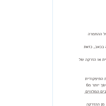
של ההחמרה 
 בכאב, כזאת 
ית או הזרקה של 
 התיפקודית 
לעומת הזרקה של חומר דמה (פלסבו), אבל השיפור הנראה היה קצר מועד ובד"כ לא נמשך יותר מ6 
ם המלווים 
ות בלי סיכון מסויים כגון עלייה בכאב תוך 6-12 שעות מן ההזרקה 