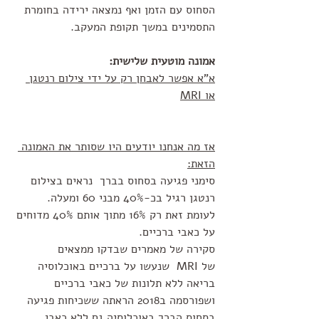
הסחוס עם הזמן ואף נמצאה ירידה בחומרת 
התסמינים במשך תקופת המעקב.
אמונה מוטעית שלישית:
א"א אפשר לאבחן רק על ידי צילום רנטגן 
או MRI
אז מה אנחנו יודעים היו שסותר את האמונה 
הזאת:
סימני פגיעה בסחוס בברך  נראים בצילום 
רנטגן רגיל בכ-40% מבני 60 ומעלה. 
לעומת זאת רק 16% מתוך אותם 40% מדוחים 
על כאבי ברכיים. 
סקירה של מאמרים שבדקו ממצאים 
של MRI  שנעשו על ברכיים באוכלוסיה 
בריאה ללא תלונות של כאבי ברכיים 
ושפורסמה ב2018 הראתה ששכיחות פגיעה 
בסחוס הברך באוכלוסיה גם ללא כאבי 