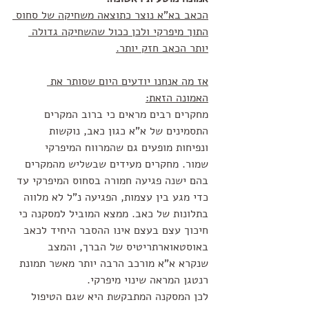
הכאב בא"א נוצר כתוצאה משחיקה של סחוס 
התוך מיפרקי ולכן ככול שהשחיקה גדולה 
יותר הכאב חזק יותר.
אז מה אנחנו יודעים היום שסותר את 
האמונה הזאת:
מחקרים רבים מראים כי ברוב המקרים 
התסמינים של א"א כגון כאב, נוקשות 
ונפיחות מופעים גם שהמרווח המיפרקי 
שמור. מחקרים מעידים שבשליש מהמקרים 
בהם ישנה פגיעה חמורה בסחוס המיפרקי עד 
כדי מגע בין עצמות, הפגיעה נ"ל לא מלווה 
בתלונות של כאב. ממצא המוביל למסקנה כי 
חיכוך עצם בעצם אינו ההסבר היחיד לכאב 
באוסטאוארתריטיס של הברך, והמצב 
שנקרא א"א מורכב הרבה יותר מאשר תמונת 
רנטגן המראה שינוי מיפרקי.
לכן המסקנה המתבקשת היא שגם הטיפול 