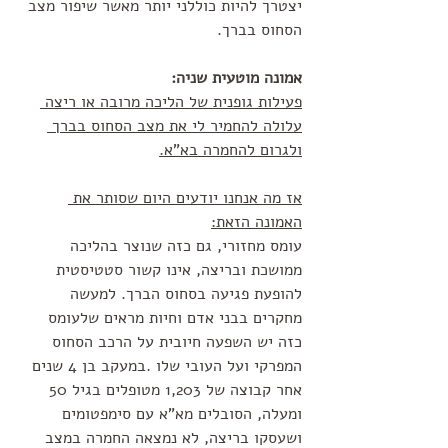
יצטרך להיות כוללני יותר מאשר שיפור מצב 
הסחוס בברך. 
אמונה מוטעית שניה:
פעילות גופנית של הליכה מרובה או ריצה 
עלולה להחמיר לי את מצב הסחוס בברך 
ולגרום להחמרה בא"א.
אז מה אנחנו יודעים היום שסותר את 
האמונה הזאת:
עומס מחזורי, גם כזה שנוצר בהליכה 
ממושכת ובריצה, אינו קשור סטטיסטית 
להופעת פגיעה בסחוס הברך. למעשה 
מחקרים בבני אדם וחיות מראים שלעומס 
כזה יש השפעה חיובית על הרכב הסחוס 
המפרקי ועל העובי שלו .במעקב בן 4 שנים 
אחר קבוצה של 1,203 מטופלים בגיל 50 
ומעלה, הסובלים מא"א עם סימפטומים 
ושעסקו בריצה, לא נמצאה החמרה במצב 