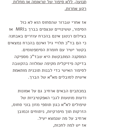
תנועה, ללא סיפור של טראומה או מחלות 
רקע אחרות.
אז אחרי שברור שהסחוס הוא לא כול 
הסיפור, ששינויים שנצפים בברך בMRI  או 
בצילום רנטגן אינם בהכרח עוזרים באבחנה 
כי הם בד"כ תלויי גיל ואינם בהכרח נמצאים 
בקשר ישיר עם חומרת הסימפטומים.
המסקנה המתבקשת היא שבד"כ מספיקה 
בדיקה פיזיקלית מקיפה שמלווה בהקשבה 
לסיפור האישי כדי לבנות תוכנית מותאמת 
אישית לסובלים מא"א של הברך. 
במכתבים הבאים ארחיב גם על אמונות 
ודעות מוטעות לגבי האפקטיביות של 
טיפולים לא"א כגון תוספי מזון בוני סחוס, 
הזרקות תוך מיפרקיות, ניתוחים וכמובן 
ארחיב על מה שנמצא יעיל.
אז יש למה לחכות,