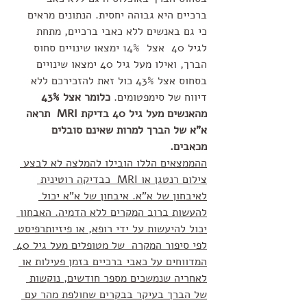
ברכיים היא גבוהה יחסית. הנתונים מראים 
כי גם באנשים ללא כאבי ברכיים, מתחת 
לגיל 40  אצל  14% ימצאו שינויים סחוס 
הברך, ואילו מעל גיל 40 ימצאו שינויים 
בסחוס אצל 43% כול זאת להזכירכם ללא 
דיווח של סימפטומים. 
כלומר אצל 43% 
מהאנשים מעל גיל 40 בדיקת MRI  תראה 
א"א של הברך למרות שאינם סובלים 
מכאבים.
ההממצאים הללו הובילו להמלצה לא לבצע 
צילום רנטגן או MRI  כבדיקה רוטינית 
לאיבחון של א"א. איבחון של א"א יכול 
להעשות ברוב המקרים ללא הדמיה. האבחון 
יכול להיעשות על ידי רופא, או פיזיותרפיסט 
לפי סיפור המקרה  של מטופלים מעל גיל 40 
המדווחים על כאבי ברכיים בזמן פעילות או 
לאחריה שנמשכים מספר חודשים, נוקשות 
של הברך בעיקר בבקרים שחולפת מהר עם 